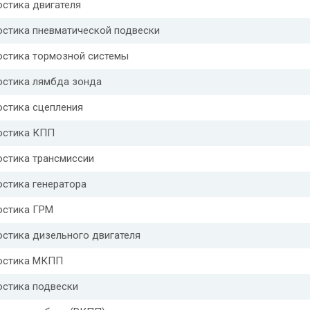
стика двигателя
остика пневматической подвески
остика тормозной системы
остика лямбда зонда
остика сцепления
остика КПП
остика трансмиссии
стика генератора
остика ГРМ
стика дизельного двигателя
остика МКПП
остика подвески