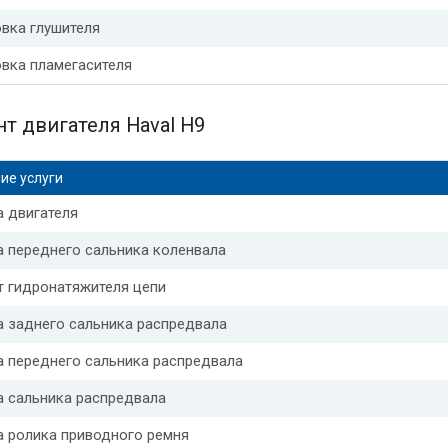
вка глушителя
вка пламегасителя
т двигателя Haval H9
ие услуги
 двигателя
 переднего сальника коленвала
т гидронатяжителя цепи
 заднего сальника распредвала
а переднего сальника распредвала
а сальника распредвала
а ролика приводного ремня