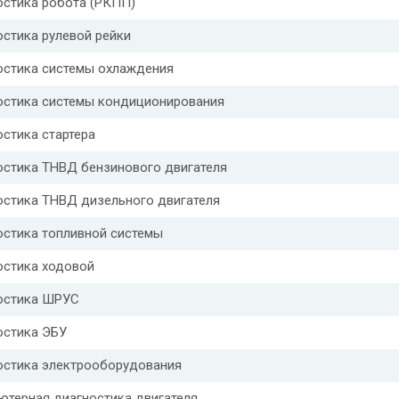
остика робота (РКПП)
стика рулевой рейки
остика системы охлаждения
остика системы кондиционирования
стика стартера
остика ТНВД бензинового двигателя
остика ТНВД дизельного двигателя
остика топливной системы
остика ходовой
остика ШРУС
остика ЭБУ
остика электрооборудования
ютерная диагностика двигателя