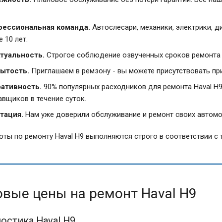
ессиональная команда.
Автослесари, механики, электрики, 
 10 лет.
туальность.
Строгое соблюдение озвученных сроков ремонта в
ытость.
Приглашаем в ремзону - вы можете присутствовать пр
ативность.
90% популярных расходников для ремонта Haval H9
авщиков в течение суток.
тация.
Нам уже доверили обслуживание и ремонт своих автомо
оты по ремонту Haval H9 выполняются строго в соответствии с
овые цены на ремонт Haval H9
остика Haval H9