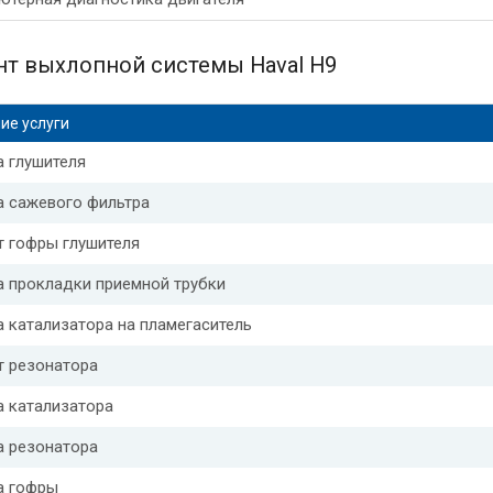
т выхлопной системы Haval H9
ие услуги
 глушителя
а сажевого фильтра
т гофры глушителя
а прокладки приемной трубки
 катализатора на пламегаситель
т резонатора
а катализатора
а резонатора
а гофры