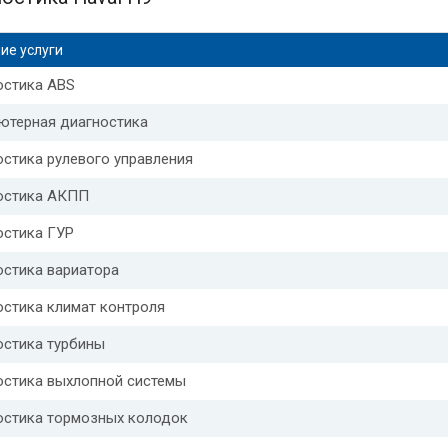
ие услуги
остика ABS
ютерная диагностика
стика рулевого управления
остика АКПП
остика ГУР
остика вариатора
остика климат контроля
остика турбины
остика выхлопной системы
остика тормозных колодок