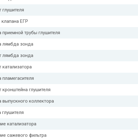
 глушителя
 клапана ЕГР
 приемной трубы глушителя
а лямбда зонда
т лямбда зонда
т катализатора
а пламегасителя
 кронштейна глушителя
а выпускного коллектора
 глушителя
ние катализатора
ние сажевого фильтра